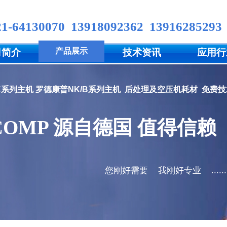
21-6413
0070
13918092362
13916285293
产品展示
司简介
技术资讯
应用行
NK系列主机
罗德康普NK/B
系列主机
后处理及空压机耗材
免费技
COMP 源
自
德国 值得信赖​
您刚好需要​
我刚好专业
......