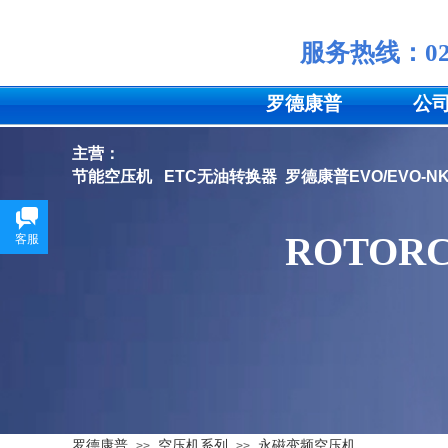
服务
热线：
0
罗德康普
公
主营：
节能空压机
ETC无油转换器
罗德康普EVO/EVO-
ROTOR
客服
罗德康普
空压机系列
永磁变频空压机
>>
>>